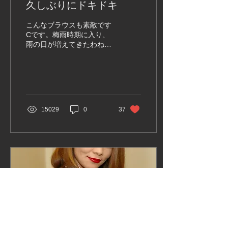
久しぶりにドキドキ
るのに、それを抑えるのが
苦しいような気持ちがあり
こんなブラウスも素敵です
ました。今思ってみても、
Cです。梅雨時期に入り、
どこか憧れのようなものが
雨の日が増えてきたわね。
あり、その頃はまだ、スリ
暑いのも嫌だけど、あんま
ップを着た女性というより
り雨が続くのもね。農作物
もスリップそのものに対す
や、水の事を考えるとある
る意識や関心があった気が
程度の雨も仕方がないんだ
します。 この画像はAIが作
けど。 先日、久しぶりにY
成しました。 その友達の家
とゆっくりデート。ここの
に遊びに行くときは、まだ
15029
0
37
ところ、お互い少し忙しく
そんなスリップのことなど
てあんまりゆっくりデート
を考えてもいませんでし
はできなかったのね。Yが
た。ただ...
優しくて、私の好きなもの
をなんでもリクエストして
いいよと言ってくれたの
で、フレンチの食事をリク
エスト。新宿京王デパート
の上のレストラン街にある
フレンチレストラン。フレ
ンチのコースなんて久しぶ
り。こんなデートはやっぱ