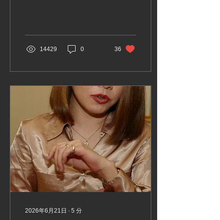
びに行ってました（以前話
した黒いスリップのおばさ
んとは別の人ですが）。こ
の人はどちらかというと普
通のおばさんという感じ
14429
0
36
で、あんまり色気みたいな
のがある人ではありません
でした。でも綺麗な人で、
いつもきちんとしていて子
供心に少し憧れるような感
じの人でした。自分の母親
とは違うタイプで友達と遊
ぶ目的もありましたが、そ
れ以上にそのおばさんに会
えるのも少し楽しみでし
た。 私は思えば幼い頃から
スリップや女性の下着に反
応してしまう子でした。も
ちろん、他人にはそんな事
は言えません。何となく、
そういうことを口にするの
は恥ずかしいことだという
意識はありました。ですか
2026年6月21日
∙
5
分
ら、本心ではすごく気にな