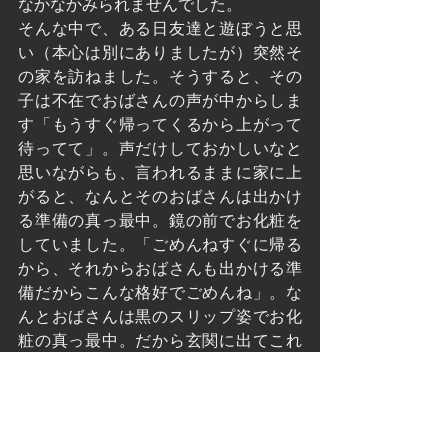
なかなかみられませんでした。
そんな中で、ある日友達と遊ぼうと思
い（本心は別にありましたが）突然そ
の家を訪ねました。そうすると、その
子は不在でおばさんの声が中からしま
す「もうすぐ帰ってくるから上がって
待ってて」。声だけしておかしいなと
思いながらも、言われるままに家に上
がると、なんとそのおばさんは出かけ
る準備の真っ最中。鏡の前でお化粧を
していました。「ごめんねすぐに帰る
から、それからおばさんも出かける準
備だからこんな格好でごめんね」。な
んとおばさんは黒のスリップ姿でお化
粧の真っ最中。だから玄関に出てこれ
なかったんだなどと妙に納得しながら
も、その姿を見て驚いて固まってしま
った。「あら、嫌だごめんね、恥ずか
しいいわね。赤くなって、気にしなく