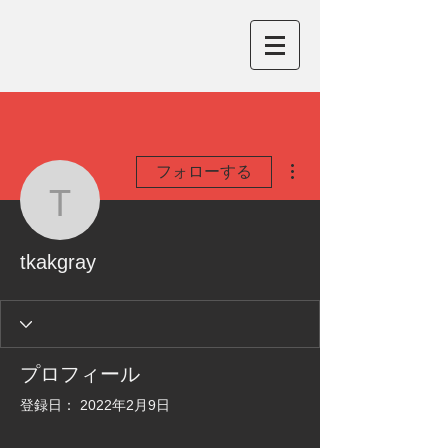
その他
フォローする
tkakgray
tkakgray
プロフィール
登録日： 2022年2月9日