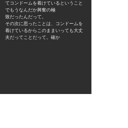
てコンドームを着けているということ
でもうなんだか興奮の極
致だったんだって。
その次に思ったことは、コンドームを
着けているからこのままいっても大丈
夫だってことだって。確か
にそうね、それならお母さんの下着を
汚す心配もないし。
そのまま鏡に映る自分の姿をみたり、H
な写真を開いたりしながらしばらく楽