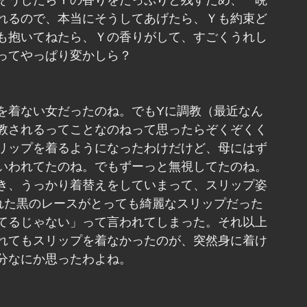
そうしたらＹの香りをたっぷりと残すため、一晩
れるので、本当にそうしてあげたら、Ｙも約束ど
も抱いてねたら、Ｙの香りがして、すごくうれし
ってやっぱり変かしら？
を着ない女だったのね。でもYに調教（最近なん
教されるってことなのねって思ったらぞくぞくく
リップを着るようになったわけだけど、母にはず
いわれてたのね。でもずーっと無視してたのね。
き、うっかり着替えをしていまって、スリップ姿
れた黒のレースがとっても綺麗なスリップだった
てるじゃない」って言われてしまった。それ以上
れてもスリップを着なかったのが、突然身に着け
分なにか思ったわよね。