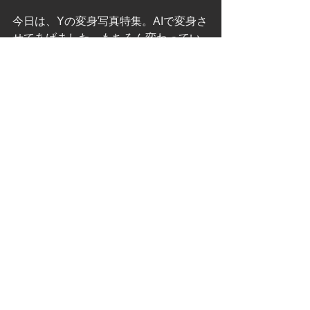
今日は、Yの変身写真特集。AIで変身さ
せてあげました。もちろん変わってい
るのは顔だけよ。どうかしら、結構可
愛いでしょ。案外実物に近い顔が残る
もんね。
いつか綺麗にお化粧してあげて髪も綺
麗にセットしてあげて、AI変身じゃな
い写真を披露できたらいいなあ。Yは言
わないけど、実は深層心理の奥ではそ
うされたいと思っているはず。それを
解きほぐしてあげるのも私の役割。
そうそう、関係のない話だけど、街中
でサルートのディスプレーを見たの。
綺麗よね。ちょっといいデザインに戻
ってきたのかな？これ買ってくれない
かしら？