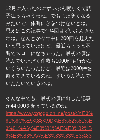
12月に入ったのにずいぶん暖かくて調
子狂っちゃうわね。でもまた寒くなる
みたいで、体調にきをつけないとね。
思えばこの記事で194回目ずいぶんきた
わね。なんとか今年中に200回を超えた
いと思っていたけど、最近ちょっと不
調でスローになちゃった。最初の頃は
読んでいただく件数も1000件も行かな
いくらいだったけど、最近は2000件を
超えてきているのね。ずいぶん読んで
いただいているのね。
そんな中でも、最初の頃に出した記事
が44,000を超えているのね。
https://www.ycgogo.online/post/c%E3%
81%8C%E5%88%9D%E3%82%81%E
3%81%A6y%E3%81%AE%E3%82%B
9%E3%83%AA%E3%83%83%E3%83