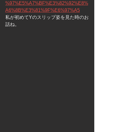
%97%E5%A7%BF%E3%82%92%E8%
A6%8B%E3%81%9F%E6%97%A5
私が初めてYのスリップ姿を見た時のお
話ね。