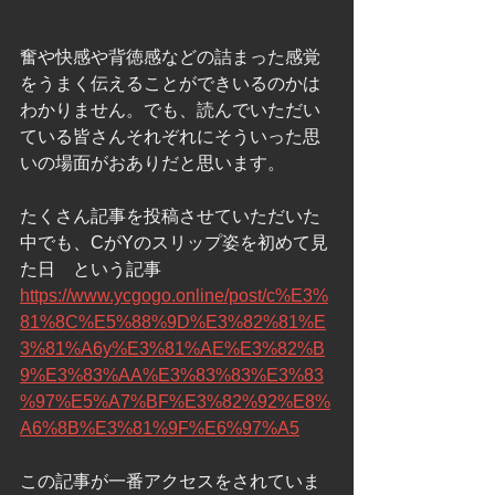
奮や快感や背徳感などの詰まった感覚
をうまく伝えることができいるのかは
わかりません。でも、読んでいただい
ている皆さんそれぞれにそういった思
いの場面がおありだと思います。
たくさん記事を投稿させていただいた
中でも、CがYのスリップ姿を初めて見
た日　という記事
https://www.ycgogo.online/post/c%E3%
81%8C%E5%88%9D%E3%82%81%E
3%81%A6y%E3%81%AE%E3%82%B
9%E3%83%AA%E3%83%83%E3%83
%97%E5%A7%BF%E3%82%92%E8%
A6%8B%E3%81%9F%E6%97%A5
この記事が一番アクセスをされていま