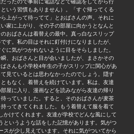
供だったので事前に電話などで確認をしてから行
くという習慣もありません）。「すぐ帰ってくる
から上がって待ってて」とおばさんの声。それに
従い家に上がり、その子の部屋に向かうとなんと
そのおばさんは着替えの最中。真っ白なスリップ
姿です。私の目はそれに釘付けになりましたが、
すぐに気がつかれないように目をそらしました。
一瞬、おばさんと目が会いましたが、まさかその
おばさんも小学校4年生の子がスリップに関心があ
って見ているとは思わなかったのでしょう。隠す
こともなく、着替えを続けています。私は、友達
の部屋に入り、漫画などを読みながら友達の帰り
を待っていました。すると、そのおばさんが麦茶
を持ってきてくれました。もう着替えて服を着て
しかけてくれます。友達が学校でどんな風にして
うというような話をした記憶があります。気がつ
ースが少し見えています。それに気がついてから