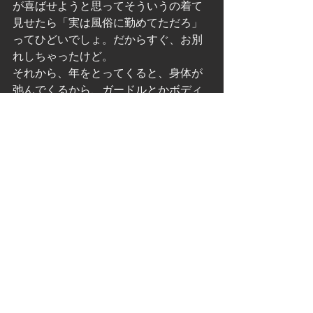
が喜ばせようと思ってそういうの着て
見せたら「実は風俗に勤めてただろ」
ってひどいでしょ。だからすぐ、お別
れしちゃったけど。
それから、年をとってくると、身体が
弛んでくるから、ガードルとかボディ
ースーツなんかを着たりするのね。私
は、着ないけど、私の母は着てたわ
ね。母は、私が赤いショーツを買って
来たときは下品だって怒ったのに、自
分は黒のちょっとハイレグ気味のボデ
ィースーツを着てた。どうなんでし
ょ。
ガードルっていえば、若くてもガード
ル履いてる子っているわね。私は、そ
んなにお腹が出てないから着ないけ
ど、若くてもガードルだけは手放せな
いって子も確かにいるわね。