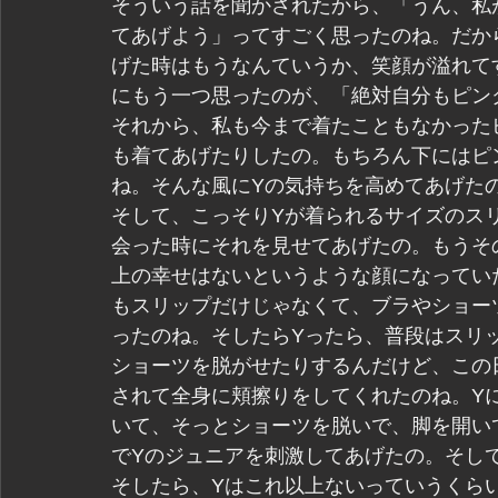
そういう話を聞かされたから、「うん、私
てあげよう」ってすごく思ったのね。だか
げた時はもうなんていうか、笑顔が溢れて
にもう一つ思ったのが、「絶対自分もピン
それから、私も今まで着たこともなかった
も着てあげたりしたの。もちろん下にはピ
ね。そんな風にYの気持ちを高めてあげた
そして、こっそりYが着られるサイズのス
会った時にそれを見せてあげたの。もうそ
上の幸せはないというような顔になってい
もスリップだけじゃなくて、ブラやショー
ったのね。そしたらYったら、普段はスリ
ショーツを脱がせたりするんだけど、この
されて全身に頬擦りをしてくれたのね。Y
いて、そっとショーツを脱いで、脚を開い
でYのジュニアを刺激してあげたの。そし
そしたら、Yはこれ以上ないっていうくら