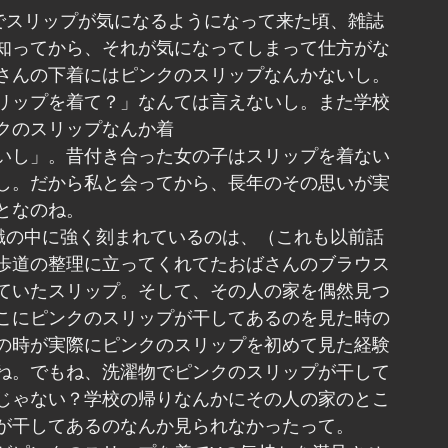
でスリップが気になるようになって来た頃、雑誌
知ってから、それが気になってしまって仕方がな
さんの下着にはピンクのスリップなんかないし。
リップを着て？」なんては言えないし。また学校
クのスリップなんか着
いし」。昔付き合った女の子はスリップを着ない
し。だから私と会ってから、長年のその思いが実
となのね。
識の中に強く刻まれているのは、（これも以前話
歩道の整理に立ってくれてたおばさんのブラウス
ていたスリップ。そして、その人の家を偶然見つ
こにピンクのスリップが干してあるのを見た時の
の時が実際にピンクのスリップを初めて見た経験
ね。でもね、洗濯物でピンクのスリップが干して
じゃない？学校の帰りなんかにその人の家のとこ
が干してあるのなんか見られなかったって。