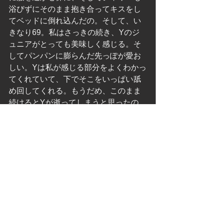
浴びずにそのまま抱き合ってキスをし
てベッドに倒れ込んだの。そして、い
きなり69。私はさっきの続き、Yのジ
ュニアがとっても美味しく感じる。そ
してパンパンに膨らんだ先っぽが愛お
しい。Yは私が感じる部分をよくわかっ
てくれていて、下でそこをいっぱい舐
め回してくれる。もうだめ、このまま
続けるとYが逝ってしまうと思ったの
で、私が上になりYのジュニアに腰を落
とす。Yは下から私の胸を触りながら感
じた声を出している。もうだめ逝きそ
うと思った瞬間、Yが逝ってくれたのが
わかった、それと同時に私も。でも
ね、最近私逝った時におしっこが出ち
ゃうの。だからすごく感じたけど、す
ごく恥ずかしい。でも、Yはそれをすご
く喜んでく